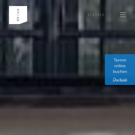
DEUTSCH
Termin
online
buchen