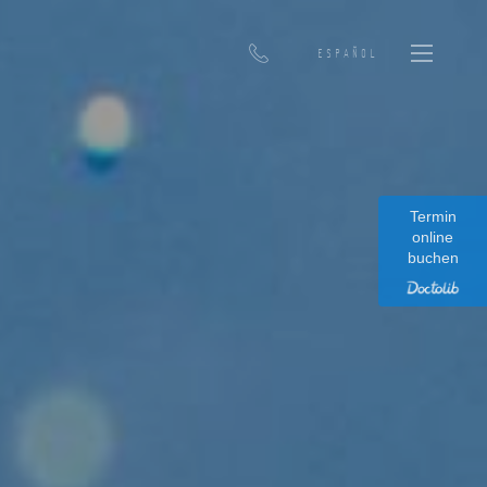
ESPAÑOL
Termin
online
buchen